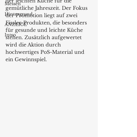
der leichten Küche für die 
Messen
gemütliche Jahreszeit. Der Fokus 
Hintergrund
der Promotion liegt auf zwei 
Fissler-Produkten, die besonders 
ANZEIGE
für gesunde und leichte Küche 
Intro
stehen. Zusätzlich aufgewertet 
wird die Aktion durch 
hochwertiges PoS-Material und 
ein Gewinnspiel.