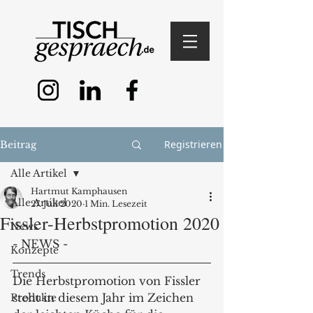
Registrieren
Beitrag
Alle Artikel
Hartmut Kamphausen
Alle Artikel
27. Juli 2020
1 Min. Lesezeit
Fissler-Herbstpromotion 2020
News
- NEWS -
Konzepte
Trends
Die Herbstpromotion von Fissler 
steht in diesem Jahr im Zeichen 
Produkte