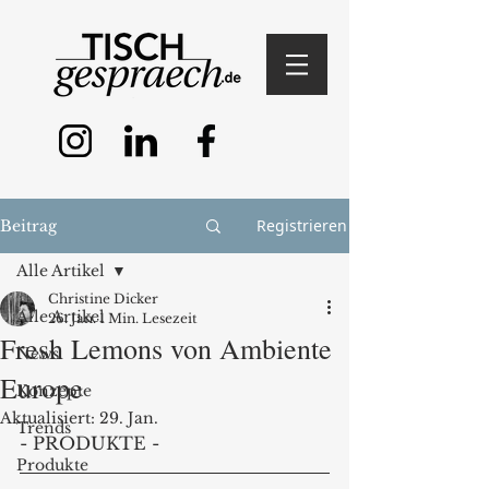
Registrieren
Beitrag
Alle Artikel
Christine Dicker
Alle Artikel
26. Jan.
1 Min. Lesezeit
Fresh Lemons von Ambiente
News
Europe
Konzepte
Aktualisiert:
29. Jan.
Trends
- PRODUKTE -
Produkte