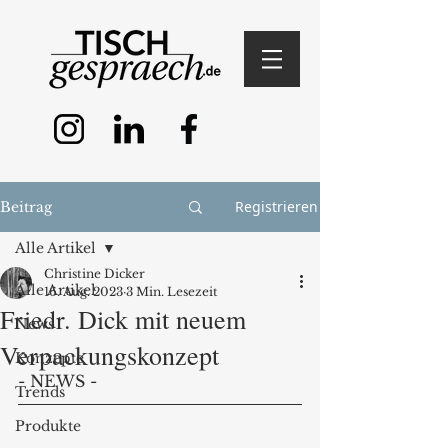
Registrieren
Beitrag
Alle Artikel
Christine Dicker
Alle Artikel
16. Aug. 2023
3 Min. Lesezeit
Friedr. Dick mit neuem
News
Verpackungskonzept
Konzepte
- NEWS - 
Trends
Produkte