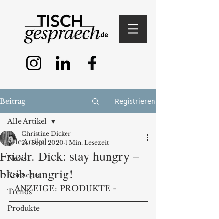
Registrieren
Beitrag
Alle Artikel
Christine Dicker
Alle Artikel
24. Sept. 2020
1 Min. Lesezeit
Friedr. Dick: stay hungry –
News
bleib hungrig!
Konzepte
- ANZEIGE: PRODUKTE -
Trends
Produkte