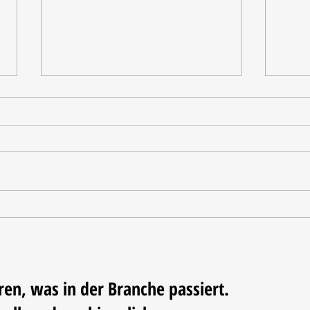
Tischdekoration mit Mehrwert:
Weihn
Stilvolle Akzente mit
LUM
LECHUZA-Pflanzgefäßen
ren, was in der Branche passiert.