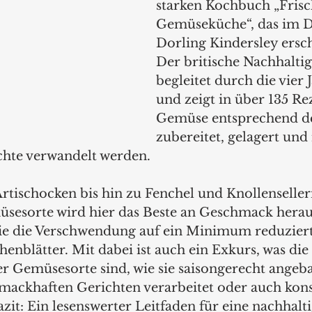
starken Kochbuch „Frisc
Gemüseküche“, das im D
Dorling Kindersley ersch
Der britische Nachhaltig
begleitet durch die vier 
und zeigt in über 135 Re
Gemüse entsprechend de
zubereitet, gelagert und 
chte verwandelt werden.   
rtischocken bis hin zu Fenchel und Knollenselleri
sesorte wird hier das Beste an Geschmack heraus
wie die Verschwendung auf ein Minimum reduziert
enblätter. Mit dabei ist auch ein Exkurs, was die 
er Gemüsesorte sind, wie sie saisongerecht angeba
mackhaften Gerichten verarbeitet oder auch kons
it: Ein lesenswerter Leitfaden für eine nachhalti