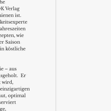
he 
K Verlag 
ienen ist. 
keitsexperte 
Jahreszeiten 
zepten, wie 
r Saison 
in köstliche 
e – aus 
geholt.  Er 
 wird, 
einzigartigen 
ut, optimal 
erviert 
ge, 