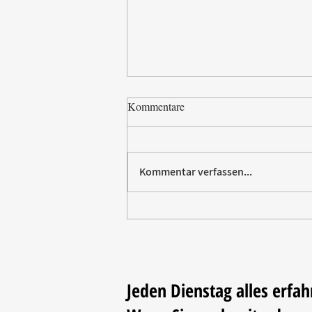
Kommentare
Kommentar verfassen...
Paw Patrol erobert die
Backstube – sichern Sie sich
jetzt Ihre Kollektion!
Jeden Dienstag alles erfah