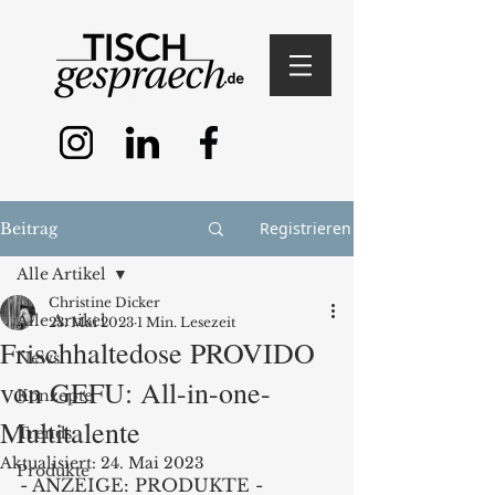
Registrieren
Beitrag
Alle Artikel
Christine Dicker
Alle Artikel
23. Mai 2023
1 Min. Lesezeit
Frischhaltedose PROVIDO
News
von GEFU: All-in-one-
Konzepte
Multitalente
Trends
Aktualisiert:
24. Mai 2023
Produkte
- ANZEIGE: PRODUKTE -