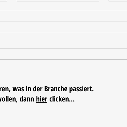
Tischdekoration mit Mehrwert:
Weihn
Stilvolle Akzente mit
LUM
LECHUZA-Pflanzgefäßen
ren, was in der Branche passiert.
wollen, dann
hier
clicken...