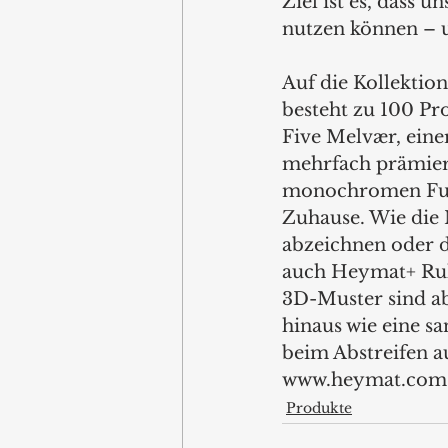
Ziel ist es, dass 
nutzen können – u
Auf die Kollektio
besteht zu 100 Pr
Five Melvær, eine
mehrfach prämiert.
monochromen Fußm
Zuhause. Wie die 
abzeichnen oder di
auch Heymat+ Ruh
3D-Muster sind ab
hinaus wie eine s
beim Abstreifen a
www.heymat.com 
Produkte