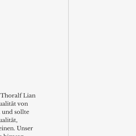
Thoralf Lian 
alität von 
und sollte 
lität, 
einen. Unser 