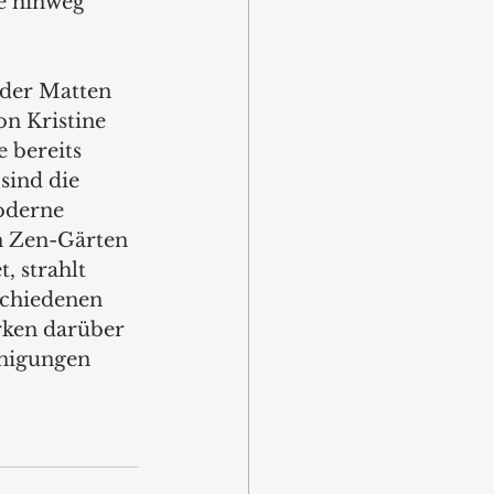
e hinweg 
 
 der Matten 
n Kristine 
 bereits 
sind die 
oderne 
n Zen-Gärten 
, strahlt 
chiedenen 
rken darüber 
inigungen 