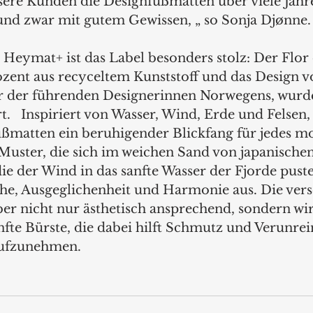
unsere Kunden die Designfußmatten über viele Jahr
nd zwar mit gutem Gewissen, „ so Sonja Djønne. 
n Heymat+ ist das Label besonders stolz: Der Flor
ozent aus recyceltem Kunststoff und das Design vo
r der führenden Designerinnen Norwegens, wurde
   Inspiriert von Wasser, Wind, Erde und Felsen, 
atten ein beruhigender Blickfang für jedes m
Muster, die sich im weichen Sand von japanische
e der Wind in das sanfte Wasser der Fjorde pustet
e, Ausgeglichenheit und Harmonie aus. Die vers
er nicht nur ästhetisch ansprechend, sondern wi
anfte Bürste, die dabei hilft Schmutz und Verunre
ufzunehmen.    
  