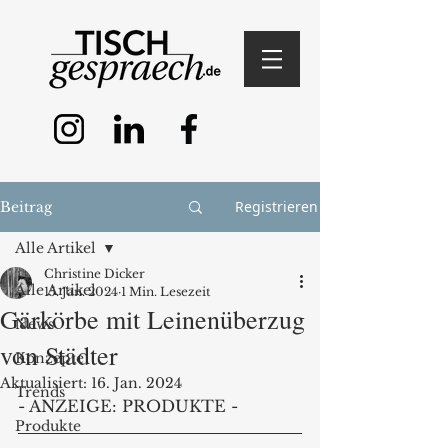
Registrieren
Beitrag
Alle Artikel
Christine Dicker
Alle Artikel
15. Jan. 2024
1 Min. Lesezeit
Gärkörbe mit Leinenüberzug
News
von Städter
Konzepte
Aktualisiert:
16. Jan. 2024
Trends
- ANZEIGE: PRODUKTE -
Produkte