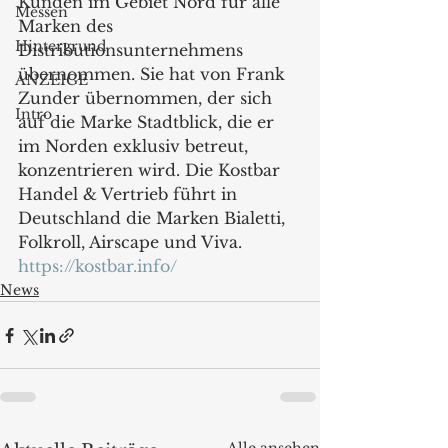
Kunden im Gebiet Nord für alle 
Messen
Marken des 
Hintergrund
Distributionsunternehmens 
übernommen. Sie hat von Frank 
ANZEIGE
Zunder übernommen, der sich 
Intro
auf die Marke Stadtblick, die er 
im Norden exklusiv betreut, 
konzentrieren wird. Die Kostbar 
Handel & Vertrieb führt in 
Deutschland die Marken Bialetti, 
Folkroll, Airscape und Viva.
https://kostbar.info/
News