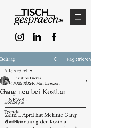
Registrieren
Beitrag
Alle Artikel
Christine Dicker
Alle Artikel
3. Apr. 2024
1 Min. Lesezeit
Gang neu bei Kostbar
News
- NEWS -
Konzepte
Trends
Zum 1. April hat Melanie Gang 
die Betreuung der Kostbar 
Produkte