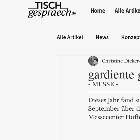
Home
Alle Artike
Alle Artikel
News
Konzep
Christine Dicker
Hintergrund
ANZEIGE
gardiente
- MESSE - 
Dieses Jahr fand s
September über di
Messecenter Hofhe