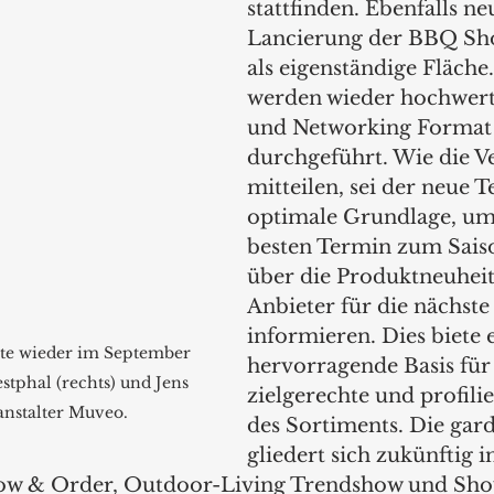
stattfinden. Ebenfalls neu
Lancierung der BBQ Sh
als eigenständige Fläche
werden wieder hochwert
und Networking Format
durchgeführt. Wie die Ve
mitteilen, sei der neue T
optimale Grundlage, um
besten Termin zum Sais
über die Produktneuheit
Anbieter für die nächste
informieren. Dies biete 
nte wieder im September 
hervorragende Basis für 
stphal (rechts) und Jens 
zielgerechte und profili
nstalter Muveo. 
des Sortiments. Die gard
gliedert sich zukünftig in
ow & Order, Outdoor-Living Trendshow und Sho