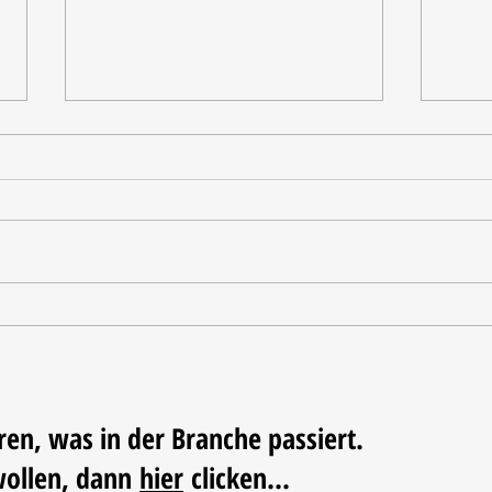
Nordstil Sommer zieht Bilanz
Nachh
der N
ren, was in der Branche passiert.
wollen, dann
hier
clicken...