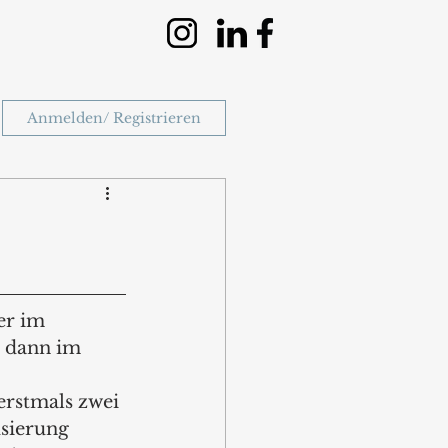
Anmelden/ Registrieren
er im 
 dann im 
erstmals zwei 
usierung 