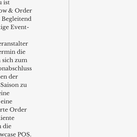
 ist 
ow & Order 
. Begleitend 
ige Event- 
 
ranstalter 
ermin die 
 sich zum 
onabschluss 
en der 
 Saison zu 
eine 
eine 
erte Order 
iente 
 die 
wcase POS.