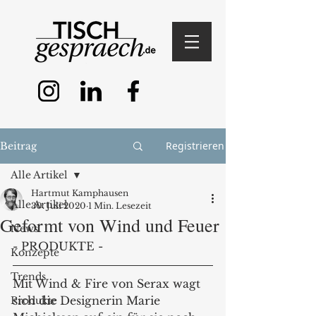
Registrieren
Beitrag
Alle Artikel
Hartmut Kamphausen
Alle Artikel
30. Juli 2020
1 Min. Lesezeit
Geformt von Wind und Feuer
News
- PRODUKTE -
Konzepte
Trends
Mit Wind & Fire von Serax wagt 
sich die Designerin Marie 
Produkte