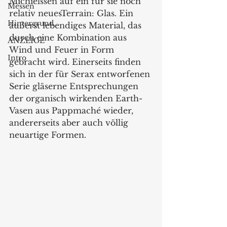
Michielssen auf ein für sie noch 
Messen
relativ neuesTerrain: Glas. Ein 
Hintergrund
äußerst lebendiges Material, das 
durch eine Kombination aus 
ANZEIGE
Wind und Feuer in Form 
Intro
gebracht wird. Einerseits finden 
sich in der für Serax entworfenen 
Serie gläserne Entsprechungen 
der organisch wirkenden Earth-
Vasen aus Pappmaché wieder, 
andererseits aber auch völlig 
neuartige Formen. 