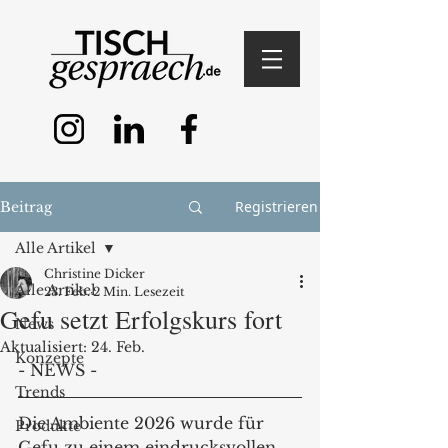
Registrieren
Beitrag
Alle Artikel
Christine Dicker
Alle Artikel
23. Feb.
2 Min. Lesezeit
Gefu setzt Erfolgskurs fort
News
Aktualisiert:
24. Feb.
Konzepte
- NEWS -
Trends
Die Ambiente 2026 wurde für 
Produkte
Gefu zu einem eindrucksvollen 