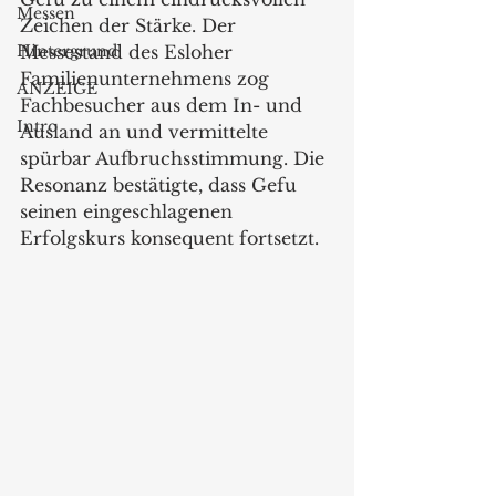
Messen
Zeichen der Stärke. Der 
Hintergrund
Messestand des Esloher 
Familienunternehmens zog 
ANZEIGE
Fachbesucher aus dem In- und 
Intro
Ausland an und vermittelte 
spürbar Aufbruchsstimmung. Die 
Resonanz bestätigte, dass Gefu 
seinen eingeschlagenen 
Erfolgskurs konsequent fortsetzt.