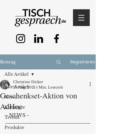
Registrieren
Beitrag
Alle Artikel
Christine Dicker
Alle Artikel
17. Aug. 2021
1 Min. Lesezeit
Geschenkset-Aktion von
News
AdHoc
Konzepte
- NEWS -
Trends
Produkte