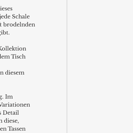
eses 
jede Schale 
ft brodelnden 
ibt.
ollektion 
dem Tisch 
n diesem 
g. Im 
Variationen 
 Detail 
 diese, 
ßen Tassen 