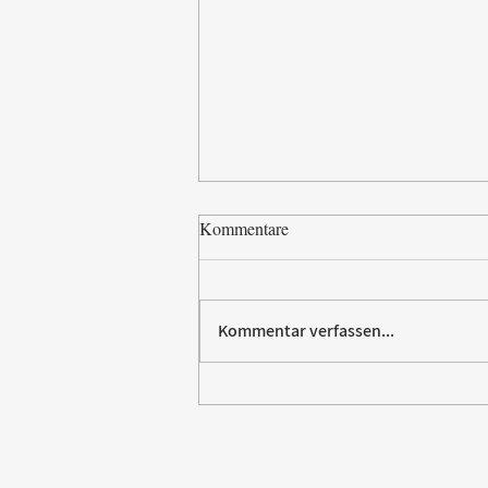
Kommentare
Kommentar verfassen...
Paw Patrol erobert die
Backstube – sichern Sie sich
jetzt Ihre Kollektion!