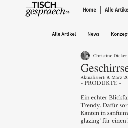
Home
Alle Artike
Alle Artikel
News
Konzep
Christine Dicker
Hintergrund
ANZEIGE
Geschirrs
Aktualisiert:
9. März 2
- PRODUKTE - 
Ein echter Blickf
Trendy. Dafür sor
Kanten in sanftem 
glazing‘ für einen