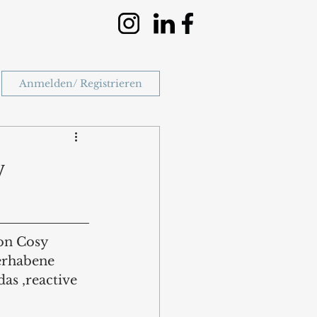
Anmelden/ Registrieren
y
on Cosy 
erhabene 
as ‚reactive 