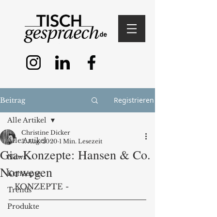
Registrieren
Beitrag
Alle Artikel
Christine Dicker
Alle Artikel
3. Aug. 2020
1 Min. Lesezeit
Gia-Konzepte: Hansen & Co.
News
Norwegen
Konzepte
- KONZEPTE -
Trends
Produkte