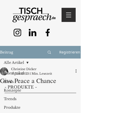
Registrieren
Beitrag
Alle Artikel
Christine Dicker
Alle Artikel
9. Jan. 2023
1 Min. Lesezeit
Give Peace a Chance
News
- PRODUKTE - 
Konzepte
Trends
Produkte