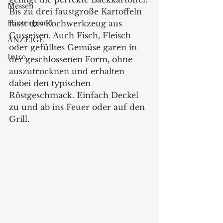
Messen
Bis zu drei faustgroße Kartoffeln 
Hintergrund
fasst das Kochwerkzeug aus 
Gusseisen. Auch Fisch, Fleisch 
ANZEIGE
oder gefülltes Gemüse garen in 
Intro
der geschlossenen Form, ohne 
auszutrocknen und erhalten 
dabei den typischen 
Röstgeschmack. Einfach Deckel 
zu und ab ins Feuer oder auf den 
Grill. 