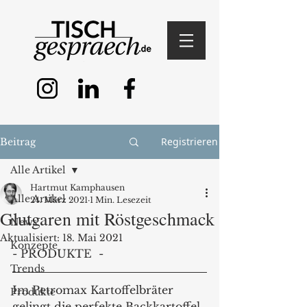
Registrieren
Beitrag
Alle Artikel
Hartmut Kamphausen
Alle Artikel
24. März 2021
1 Min. Lesezeit
Glutgaren mit Röstgeschmack
News
Aktualisiert:
18. Mai 2021
Konzepte
- PRODUKTE  -
Trends
Im Petromax Kartoffelbräter 
Produkte
gelingt die perfekte Backkartoffel. 