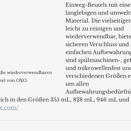
Einweg-Beutels mit ein
langlebigen und umwelt
Material. Die vielseitige
leicht zu reinigen und 
wiederverwendbar, biete
sicheren Verschluss und 
einfachen Aufbewahrung 
sind spülmaschinen-, gef
und mikrowellenfest und
s die wiederverwendbaren 
verschiedenen Größen er
utel von OXO.
um allen 
Aufbewahrungsbedürfnis
lich in den Größen 355 mL, 828 mL, 946 mL und 1
de.com/