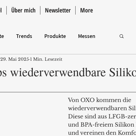
l
Über mich
Newsletter
More
te
Trends
Produkte
Messen
29. Mai 2025
1 Min. Lesezeit
Intro
s wiederverwendbare Silik
Von OXO kommen die 
wiederverwendbaren Sili
Diese sind aus LFGB-zert
und BPA-freiem Silikon h
und vereinen den Komfor