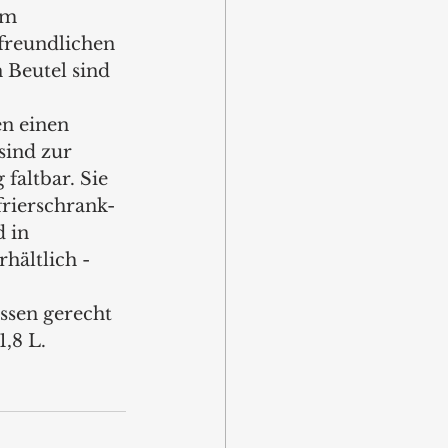
em 
freundlichen 
n Beutel sind 
n einen 
sind zur 
faltbar. Sie 
rierschrank- 
 in 
hältlich - 
sen gerecht 
,8 L.