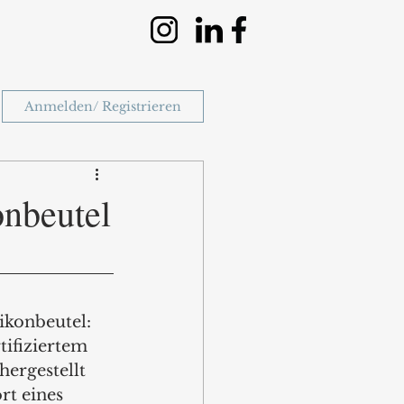
Anmelden/ Registrieren
onbeutel
konbeutel: 
ifiziertem 
ergestellt 
t eines 