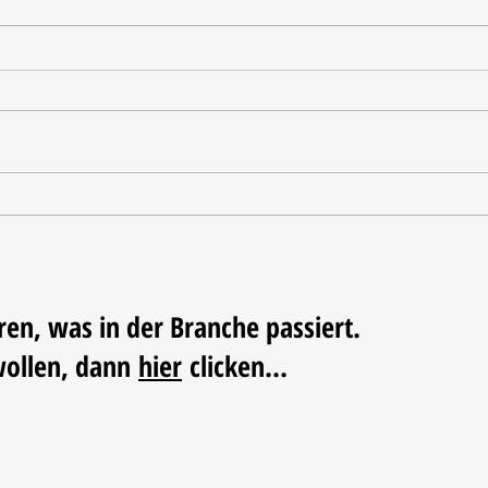
Tischdekoration mit Mehrwert:
Weihn
Stilvolle Akzente mit
LUM
LECHUZA-Pflanzgefäßen
ren, was in der Branche passiert.
wollen, dann
hier
clicken...