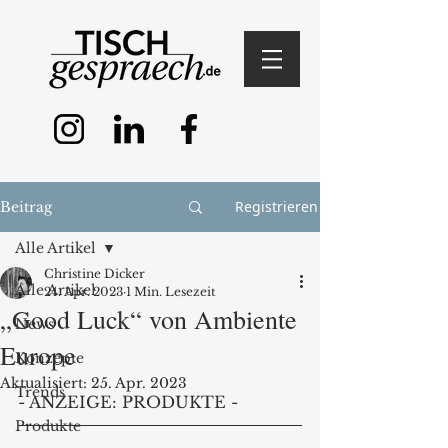
Registrieren
Beitrag
Alle Artikel
Christine Dicker
Alle Artikel
24. Apr. 2023
1 Min. Lesezeit
„Good Luck“ von Ambiente
News
Europe
Konzepte
Aktualisiert:
25. Apr. 2023
Trends
- ANZEIGE: PRODUKTE - 
Produkte