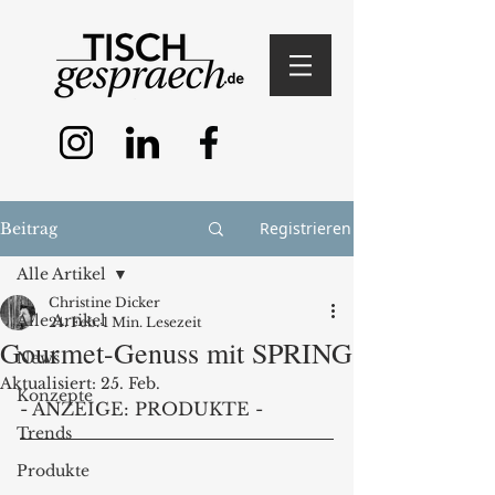
Registrieren
Beitrag
Alle Artikel
Christine Dicker
Alle Artikel
24. Feb.
1 Min. Lesezeit
Gourmet-Genuss mit SPRING
News
Aktualisiert:
25. Feb.
Konzepte
- ANZEIGE: PRODUKTE -
Trends
Produkte