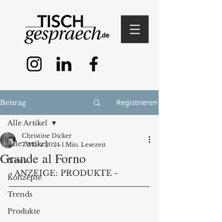
Registrieren
Beitrag
Alle Artikel
Christine Dicker
Alle Artikel
7. März 2024
1 Min. Lesezeit
Grande al Forno
News
- ANZEIGE: PRODUKTE -
Konzepte
Trends
Produkte