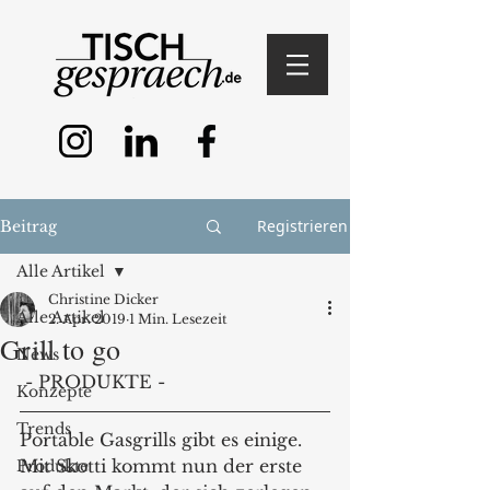
Registrieren
Beitrag
Alle Artikel
Christine Dicker
Alle Artikel
2. Apr. 2019
1 Min. Lesezeit
Grill to go
News
 - PRODUKTE -
Konzepte
Trends
Portable Gasgrills gibt es einige. 
Mit Skotti kommt nun der erste 
Produkte