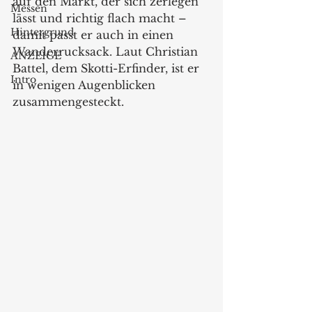
auf den Markt, der sich zerlegen 
Messen
lässt und richtig flach macht – 
Hintergrund
damit passt er auch in einen 
Wanderrucksack. Laut Christian 
ANZEIGE
Battel, dem Skotti-Erfinder, ist er 
Intro
in wenigen Augenblicken 
zusammengesteckt. 