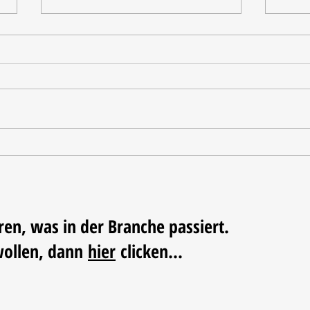
Tischdekoration mit Mehrwert:
Weihn
Stilvolle Akzente mit
LUM
LECHUZA-Pflanzgefäßen
ren, was in der Branche passiert.
wollen, dann
hier
clicken...