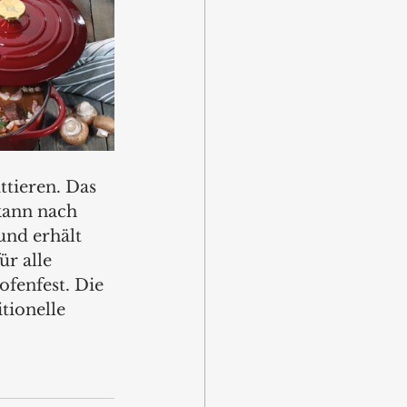
tieren. Das 
kann nach 
und erhält 
r alle 
fenfest. Die 
tionelle 