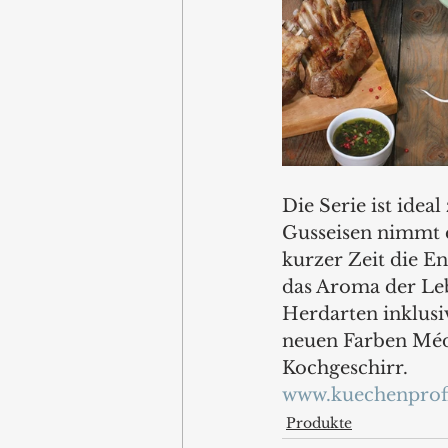
Die Serie ist ide
Gusseisen nimmt di
kurzer Zeit die E
das Aroma der Le
Herdarten inklusiv
neuen Farben Médo
Kochgeschirr.
www.kuechenprof
Produkte