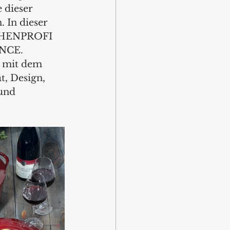
 dieser 
 In dieser 
ÜCHENPROFI 
NCE. 
 mit dem 
t, Design, 
und 