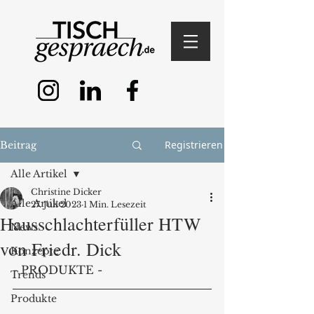
Registrieren
Beitrag
Alle Artikel
Christine Dicker
Alle Artikel
27. Juli 2023
1 Min. Lesezeit
Hausschlachterfüller HTW
News
von Friedr. Dick
Konzepte
- PRODUKTE - 
Trends
Produkte