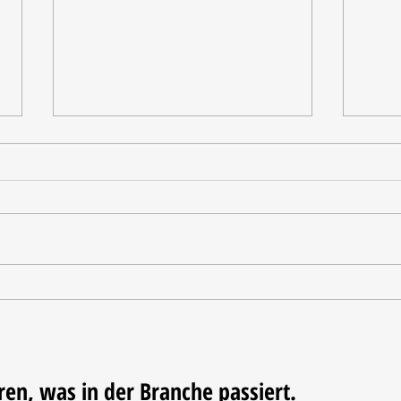
Ausgezeichnete Testergebnisse
Vom 
Triko
Fußba
ren, was in der Branche passiert.