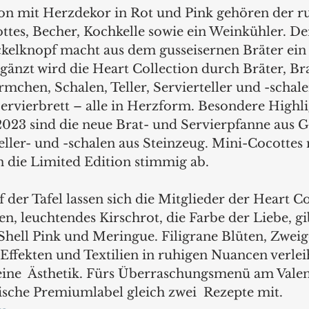
on mit Herzdekor in Rot und Pink gehören der r
ttes, Becher, Kochkelle sowie ein Weinkühler. De
elknopf macht aus dem gusseisernen Bräter ein 
änzt wird die Heart Collection durch Bräter, Bra
mchen, Schalen, Teller, Servierteller und -schale
rvierbrett – alle in Herzform. Besondere Highli
2023 sind die neue Brat- und Servierpfanne aus G
eller- und -schalen aus Steinzeug. Mini-Cocottes 
 die Limited Edition stimmig ab.
f der Tafel lassen sich die Mitglieder der Heart Co
en, leuchtendes Kirschrot, die Farbe der Liebe, g
 Shell Pink und Meringue. Filigrane Blüten, Zweig
Effekten und Textilien in ruhigen Nuancen verle
ne  Ästhetik. Fürs Überraschungsmenü am Valen
sische Premiumlabel gleich zwei  Rezepte mit. 