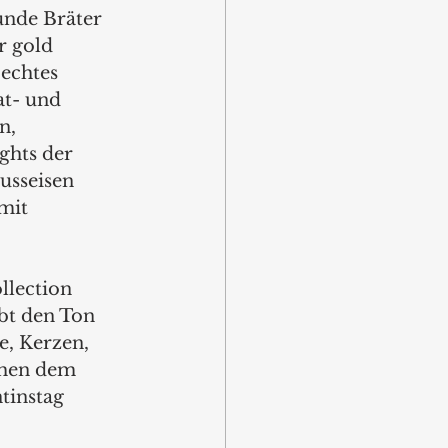
unde Bräter 
r gold 
echtes 
t- und 
n, 
ghts der 
usseisen 
mit 
llection 
ibt den Ton 
e, Kerzen, 
ihen dem 
tinstag 