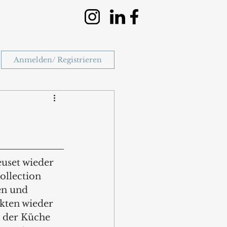
Anmelden/ Registrieren
uset wieder 
ollection 
en und 
kten wieder 
n der Küche 