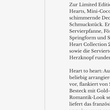
Zur Limited Editi
Hearts, Mini-Coco
schimmernde Deck
Schmuckstück. Erg
Servierpfanne, För
Springform und Se
Heart Collection 
sowie die Serviert
Herzknopf runden
Heart to heart: Au
beliebig arrangier
vor, flankiert von
Besteck mit Gold-
Romantik-Look sei
liefert das franzö