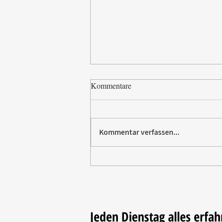
Kommentare
Kommentar verfassen...
Villeroy & Boch erhält SBTi-
Validierung für Net-Zero-Ziel
2050
Jeden Dienstag alles erfah