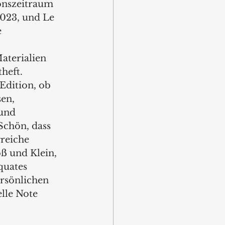
ionszeitraum 
2023, und Le 
 
terialien 
heft. 
Edition, ob 
en, 
und 
 Schön, dass 
reiche 
ß und Klein, 
quates 
ersönlichen 
lle Note 