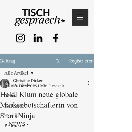
Registrieren
Beitrag
Alle Artikel
Christine Dicker
Alle Artikel
10. Dez. 2025
1 Min. Lesezeit
Heidi Klum neue globale
News
Markenbotschafterin von
Konzepte
SharkNinja
Trends
- NEWS -
Produkte