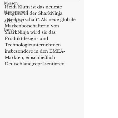
Messen
Heidi Klum ist das neueste 
Hintergrund
Mitglied in der SharkNinja 
„Nachbarschaft“. Als neue globale 
ANZEIGE
Markenbotschafterin von 
Intro
SharkNinja wird sie das 
Produktdesign- und 
Technologieunternehmen 
insbesondere in den EMEA-
Märkten, einschließlich 
Deutschland,repräsentieren.