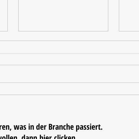
Tischdekoration mit Mehrwert:
Weihn
Stilvolle Akzente mit
LUM
LECHUZA-Pflanzgefäßen
ren, was in der Branche passiert.
wollen, dann
hier
clicken...