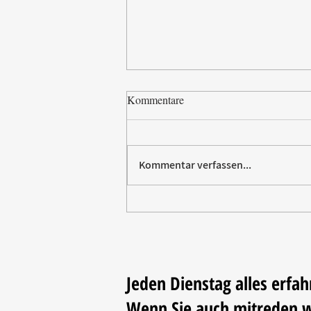
Kommentare
Kommentar verfassen...
Paw Patrol erobert die
Backstube – sichern Sie sich
jetzt Ihre Kollektion!
Jeden Dienstag alles erfah
Wenn Sie auch mitreden 