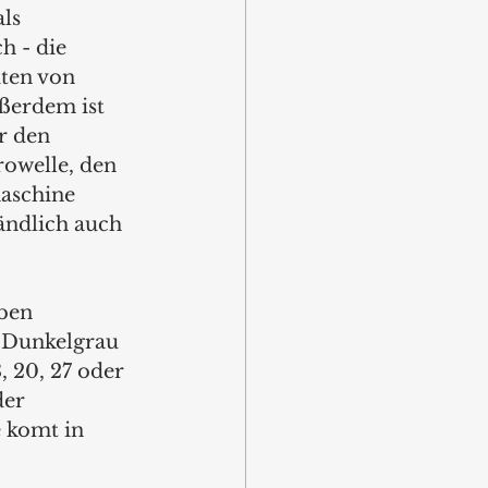
ls 
h - die 
ten von 
ußerdem ist 
r den 
owelle, den 
aschine 
ändlich auch 
ben 
 Dunkelgrau 
 20, 27 oder 
der 
 komt in 