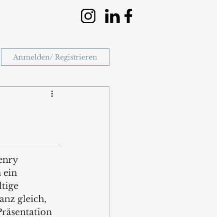
Anmelden/ Registrieren
enry 
 ein 
tige 
nz gleich, 
Präsentation 