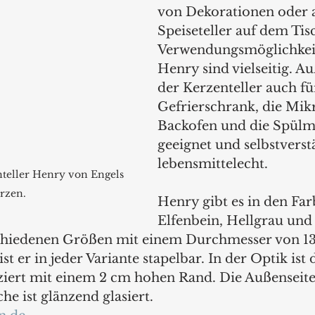
von Dekorationen oder a
Speiseteller auf dem Tisc
Verwendungsmöglichkei
Henry sind vielseitig. A
der Kerzenteller auch fü
Gefrierschrank, die Mikr
Backofen und die Spülm
geeignet und selbstverst
lebensmittelecht.
nteller Henry von Engels 
rzen.
Henry gibt es in den Far
Elfenbein, Hellgrau und
schiedenen Größen mit einem Durchmesser von 13,
t er in jeder Variante stapelbar. In der Optik ist 
ziert mit einem 2 cm hohen Rand. Die Außenseite
he ist glänzend glasiert. 