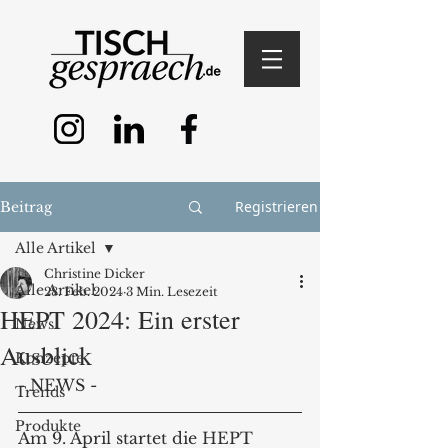
Registrieren
Beitrag
Alle Artikel
Christine Dicker
Alle Artikel
28. Feb. 2024
3 Min. Lesezeit
HEPT 2024: Ein erster
News
Ausblick
Konzepte
- NEWS -
Trends
Produkte
Am 9. April startet die HEPT 