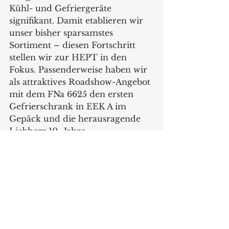
Kühl- und Gefriergeräte 
signifikant. Damit etablieren wir 
unser bisher sparsamstes 
Sortiment – diesen Fortschritt 
stellen wir zur HEPT in den 
Fokus. Passenderweise haben wir 
als attraktives Roadshow-Angebot 
mit dem FNa 6625 den ersten 
Gefrierschrank in EEK A im 
Gepäck und die herausragende 
Liebherr 10- Jahre-
Herstellergarantie auf 
ausgewählte Geräte. Ein Besuch 
bei Liebherr lohnt sich also. Wir 
freuen uns auf den individuellen 
Austausch mit unseren 
Handelspartnern.“ Martin 
Ludwig, Head of Business Area 