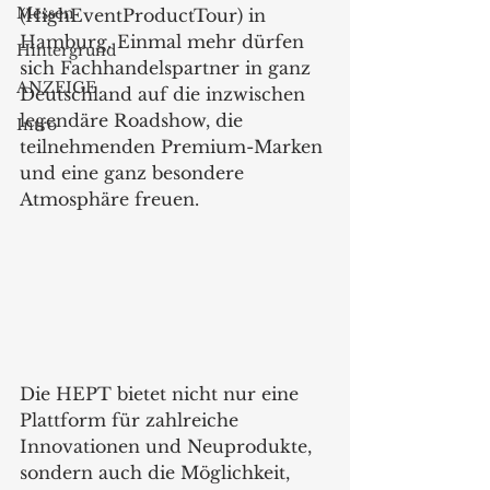
Messen
(HighEventProductTour) in 
Hamburg. Einmal mehr dürfen 
Hintergrund
sich Fachhandelspartner in ganz 
ANZEIGE
Deutschland auf die inzwischen 
legendäre Roadshow, die 
Intro
teilnehmenden Premium-Marken 
und eine ganz besondere 
Atmosphäre freuen.
Die HEPT bietet nicht nur eine 
Plattform für zahlreiche 
Innovationen und Neuprodukte, 
sondern auch die Möglichkeit, 