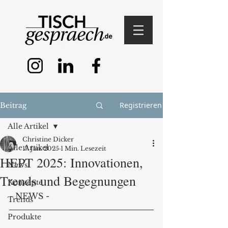
Registrieren
Beitrag
Alle Artikel
Christine Dicker
Alle Artikel
17. Jan. 2025
1 Min. Lesezeit
HEPT 2025: Innovationen,
News
Trends und Begegnungen
Konzepte
- NEWS -
Trends
Produkte