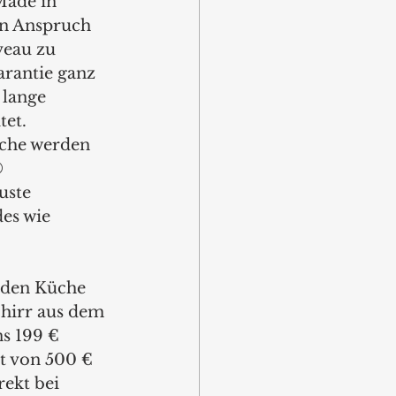
Made in 
en Anspruch 
eau zu 
arantie ganz 
 lange 
et. 
che werden 
 
uste 
es wie 
eden Küche 
chirr aus dem 
s 199 € 
t von 500 € 
ekt bei 