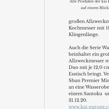
Alle Produkte der ka
auf einem Blick
großen Allzweckm
Kochmesser mit 1
Klingenlänge.   
Auch die Serie Wa
beinhaltet ein gr
Allzweckmesser mi
Duo mit je 12,0 c
Esstisch bringt. V
Shun Premier Mina
an eine Wasserober
einem Santoku  u
31.12.20. 
www.kai-europe.