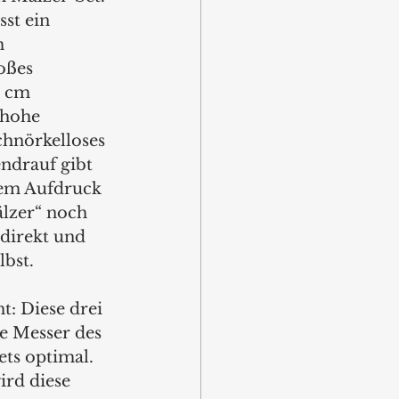
st ein 
 
oßes 
0 cm 
 hohe 
chnörkelloses 
ndrauf gibt 
dem Aufdruck 
lzer“ noch 
direkt und 
bst.  
t: Diese drei 
e Messer des 
ts optimal. 
ird diese 