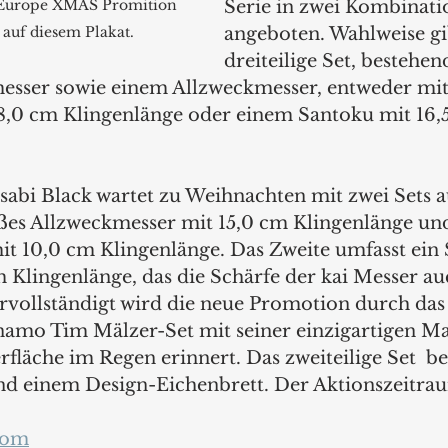
i Europe XMAS Promition 
Serie in zwei Kombinati
 auf diesem Plakat.
angeboten. Wahlweise gib
dreiteilige Set, bestehe
esser sowie einem Allzweckmesser, entweder mit
8,0 cm Klingenlänge oder einem Santoku mit 16,
sabi Black wartet zu Weihnachten mit zwei Sets au
oßes Allzweckmesser mit 15,0 cm Klingenlänge und
t 10,0 cm Klingenlänge. Das Zweite umfasst ein
m Klingenlänge, das die Schärfe der kai Messer au
ervollständigt wird die neue Promotion durch das
mo Tim Mälzer-Set mit seiner einzigartigen Ma
fläche im Regen erinnert. Das zweiteilige Set  be
nd einem Design-Eichenbrett. Der Aktionszeitra
com