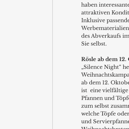
haben interessante
attraktiven Kondi
Inklusive passend
Werbematerialien
des Abverkaufs im
Sie selbst.
Rösle ab dem 12.
„Silence Night“ he
Weihnachtskampag
ab dem 12. Oktober
ist  eine vielfälti
Pfannen und Töpfe
zum selbst zusamm
welche Töpfe oder
und Servierpfanne