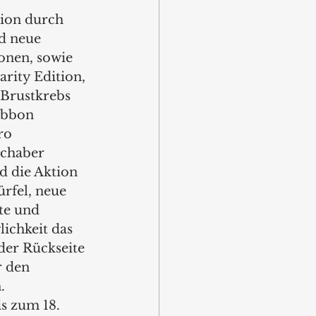
ion durch 
d neue 
onen, sowie 
arity Edition, 
Brustkrebs 
ibbon 
ro 
chaber 
d die Aktion 
rfel, neue 
te und 
ichkeit das 
der Rückseite 
r den 
. 
s zum 18. 