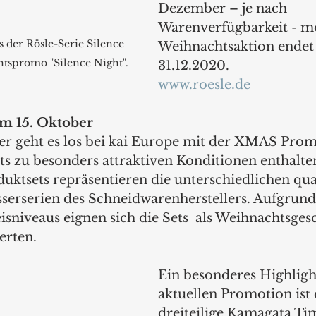
Dezember – je nach 
Warenverfügbarkeit - mö
 der Rösle-Serie Silence 
Weihnachtsaktion endet
htspromo "Silence Night".
31.12.2020.  
www.roesle.de
m 15. Oktober
r geht es los bei kai Europe mit der XMAS Promo
ets zu besonders attraktiven Konditionen enthalten
ktsets repräsentieren die unterschiedlichen qual
erserien des Schneidwarenherstellers. Aufgrund
sniveaus eignen sich die Sets  als Weihnachtsges
erten. 
Ein besonderes Highligh
aktuellen Promotion ist 
dreiteilige Kamagata Ti