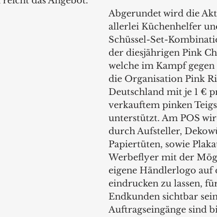
reicht das Angebot. 
Abgerundet wird die Akt
allerlei Küchenhelfer un
Schüssel-Set-Kombinati
der diesjährigen Pink Ch
welche im Kampf gegen 
die Organisation Pink R
Deutschland mit je 1 € p
verkauftem pinken Teigs
unterstützt. Am POS wir
durch Aufsteller, Dekowü
Papiertüten, sowie Plaka
Werbeflyer mit der Mögl
eigene Händlerlogo auf 
eindrucken zu lassen, fü
Endkunden sichtbar sein
Auftragseingänge sind bi