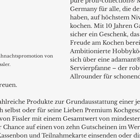
pure profi-collection® 
Germany für alle, die d
haben, auf höchstem Niv
kochen. Mit 10 Jahren G
sicher ein Geschenk, das
Freude am Kochen bereit
Ambitionierte Hobbykö
eihnachtspromotion von 
sich über eine adamant®
ssler.
Servierpfanne – der rob
Allrounder für schonend
reuen. 
hlreiche Produkte zur Grundausstattung einer j
ich selbst oder für seine Lieben Premium Kochges
von Fissler mit einem Gesamtwert von mindesten
er Chance auf einen von zehn Gutscheinen im Wer
Kassenbon und Teilnahmekarte einsenden oder dir