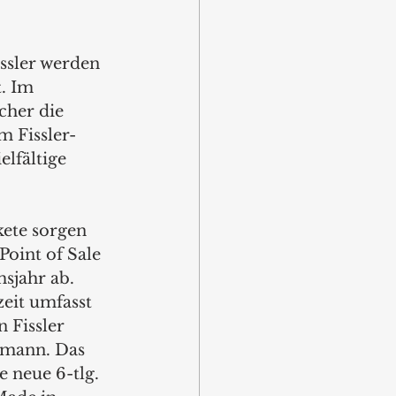
ssler werden 
. Im 
cher die 
 Fissler-
lfältige 
ete sorgen 
oint of Sale 
sjahr ab.  
eit umfasst 
 Fissler 
rmann. Das 
e neue 6-tlg. 