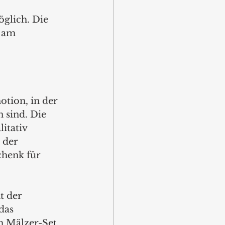
glich. Die 
 am 
tion, in der 
 sind. Die 
itativ 
 der 
chenk für 
t der 
das 
m Mälzer-Set. 