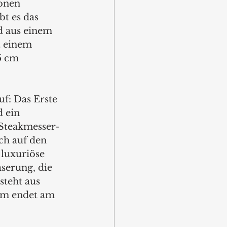
onen 
t es das 
nd aus einem 
 einem 
5 cm 
f: Das Erste 
 ein 
 Steakmesser-
ch auf den 
 luxuriöse 
serung, die 
steht aus 
um endet am 