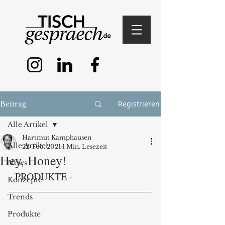
Registrieren
Beitrag
Alle Artikel
Hartmut Kamphausen
Alle Artikel
22. Feb. 2021
1 Min. Lesezeit
Hey, Honey!
News
- PRODUKTE -
Konzepte
Trends
Produkte