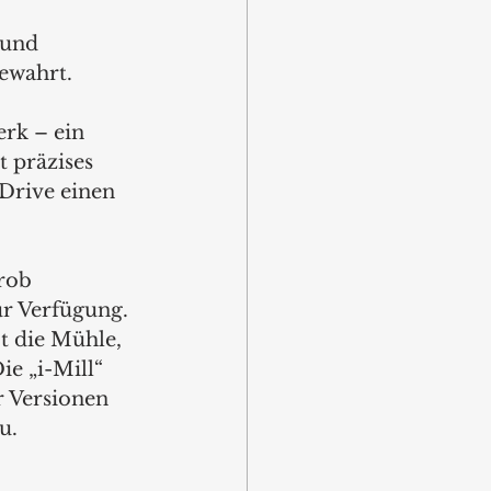
 
 und 
ewahrt. 
rk – ein 
 präzises 
Drive einen 
rob 
ur Verfügung. 
t die Mühle, 
e „i-Mill“ 
 Versionen 
u. 