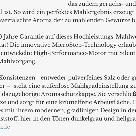
das zudem geruchs- und
 ist. So wird ein perfektes Mahlergebnis erzeugt
unverfälschte Aroma der zu mahlenden Gewürze b
Jahre Garantie auf dieses Hochleistungs-Mahlwe
tät! Die innovative MicroStep-Technology erlaubt
 entwickelte High-Performance-Motor mit Silent
Mahlvorgang. 
Konsistenzen - entweder pulverfeines Salz oder g
r –  steht eine stufenlose Mahlgradeinstellung z
e dazugehörige Aromaschutzkappe. Sie verschließ
e und sorgt für eine krümelfreie Arbeitsfläche. Di
s mit ihrem modernen, gradlinigen Design in der
tstoff, hier in den Tönen dunkelgrau und hellgra
.de 