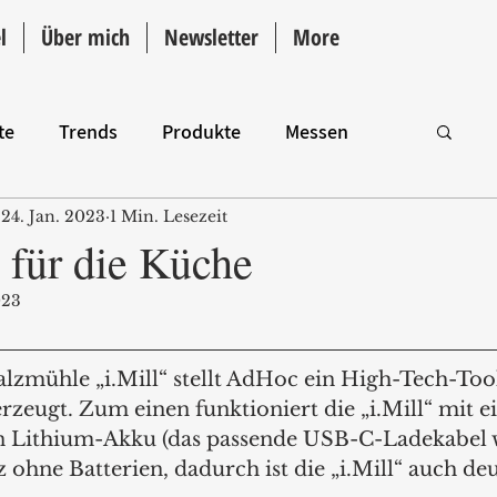
l
Über mich
Newsletter
More
te
Trends
Produkte
Messen
24. Jan. 2023
1 Min. Lesezeit
Intro
 für die Küche
023
alzmühle „i.Mill“ stellt AdHoc ein High-Tech-Tool 
rzeugt. Zum einen funktioniert die „i.Mill“ mit 
n Lithium-Akku (das passende USB-C-Ladekabel 
z ohne Batterien, dadurch ist die „i.Mill“ auch deu