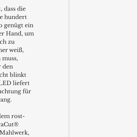
 dass die 
e hundert 
o genügt ein 
er Hand, um 
ch zu 
er weiß, 
 muss, 
r den 
cht blinkt 
ED liefert 
uchtung für 
ang. 
dem rost- 
raCut® 
Mahlwerk, 