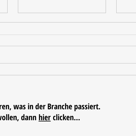
Tischdekoration mit Mehrwert:
Weihn
Stilvolle Akzente mit
LUM
LECHUZA-Pflanzgefäßen
ren, was in der Branche passiert.
wollen, dann
hier
clicken...