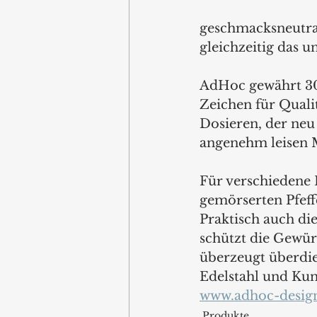
geschmacksneutral
gleichzeitig das 
AdHoc gewährt 30 
Zeichen für Quali
Dosieren, der neu
angenehm leisen 
Für verschiedene 
gemörserten Pfeffe
Praktisch auch di
schützt die Gewürz
überzeugt überdie
Edelstahl und Kuns
www.adhoc-design
Produkte