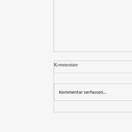
Kommentare
Kommentar verfassen...
Paw Patrol erobert die
Backstube – sichern Sie sich
jetzt Ihre Kollektion!