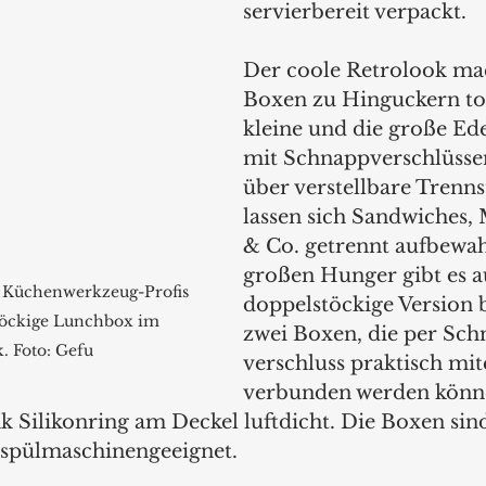
servierbereit verpackt.
Der coole Retrolook mac
Boxen zu Hinguckern to 
kleine und die große Ede
mit Schnappverschlüsse
über verstellbare Trenns
lassen sich Sandwiches, 
& Co. getrennt aufbewah
großen Hunger gibt es a
 Küchenwerkzeug-Profis 
doppelstöckige Version 
töckige Lunchbox im 
zwei Boxen, die per Sch
. Foto: Gefu
verschluss praktisch mit
verbunden werden können
k Silikonring am Deckel luftdicht. Die Boxen sin
 spülmaschinengeeignet.