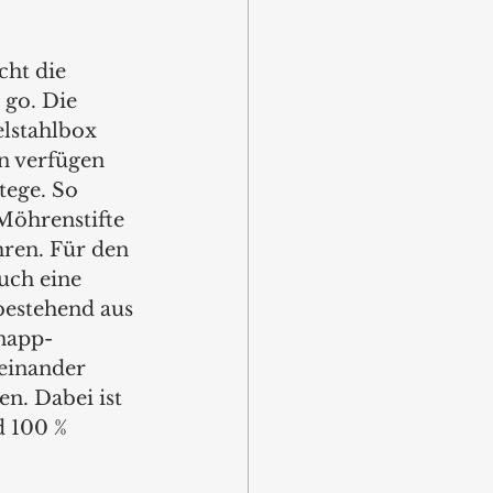
ht die 
go. Die 
lstahlbox 
n verfügen 
tege. So 
Möhrenstifte 
ren. Für den 
uch eine 
bestehend aus 
napp-
einander 
. Dabei ist 
d 100 % 