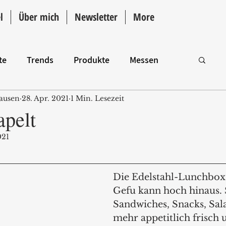
l
Über mich
Newsletter
More
te
Trends
Produkte
Messen
ausen
28. Apr. 2021
1 Min. Lesezeit
Intro
apelt
021
Die Edelstahl-Lunchbox
Gefu kann hoch hinaus. S
Sandwiches, Snacks, Sala
mehr appetitlich frisch 