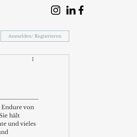
Anmelden/ Registrieren
 Endure von 
ie hält 
te und vieles 
und 