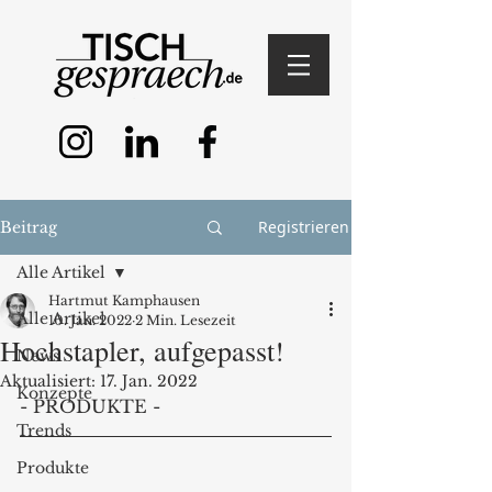
Registrieren
Beitrag
Alle Artikel
Hartmut Kamphausen
Alle Artikel
10. Jan. 2022
2 Min. Lesezeit
Hochstapler, aufgepasst!
News
Aktualisiert:
17. Jan. 2022
Konzepte
- PRODUKTE -
Trends
Produkte