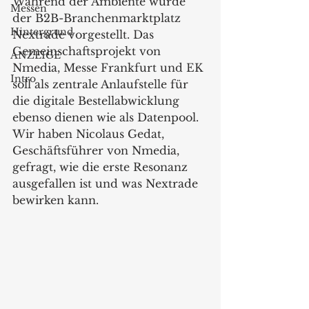
Während der Ambiente wurde 
Messen
der B2B-Branchenmarktplatz 
Hintergrund
Nextrade vorgestellt. Das 
Gemeinschaftsprojekt von 
ANZEIGE
Nmedia, Messe Frankfurt und EK 
Intro
soll als zentrale Anlaufstelle für 
die digitale Bestellabwicklung 
ebenso dienen wie als Datenpool. 
Wir haben Nicolaus Gedat, 
Geschäftsführer von Nmedia, 
gefragt, wie die erste Resonanz 
ausgefallen ist und was Nextrade 
bewirken kann.