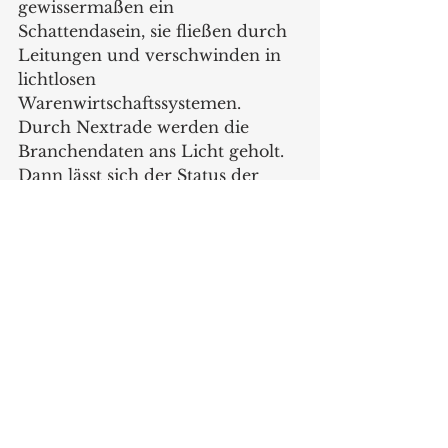
gewissermaßen ein 
Schattendasein, sie fließen durch 
Leitungen und verschwinden in 
lichtlosen 
Warenwirtschaftssystemen. 
Durch Nextrade werden die 
Branchendaten ans Licht geholt. 
Dann lässt sich der Status der 
einzelnen Daten vergleichen und 
dann wird auffallen, dass an der 
einen Stelle die Fotos zum 
Produkt fehlen, an der anderen 
Stelle der beschreibende Text 
vergessen wurde. Dabei ist die 
Vollständigkeit der Daten für den 
Handel extrem wichtig, 
insbesondere dann, wenn eigene 
Kataloge oder auch Onlineshops 
bestückt werden müssen. Deshalb 