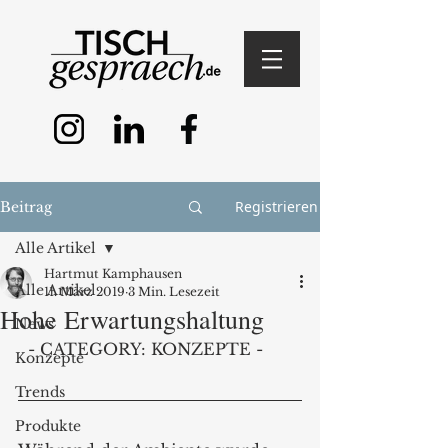
Registrieren
Beitrag
Alle Artikel
Hartmut Kamphausen
Alle Artikel
11. März 2019
3 Min. Lesezeit
Hohe Erwartungshaltung
News
  - CATEGORY: KONZEPTE - 
Konzepte
Trends
Produkte