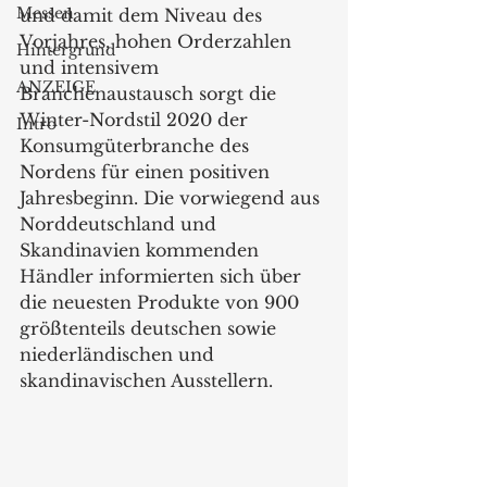
Messen
und damit dem Niveau des 
Vorjahres, hohen Orderzahlen 
Hintergrund
und intensivem 
ANZEIGE
Branchenaustausch sorgt die 
Winter-Nordstil 2020 der 
Intro
Konsumgüterbranche des 
Nordens für einen positiven 
Jahresbeginn. Die vorwiegend aus 
Norddeutschland und 
Skandinavien kommenden 
Händler informierten sich über 
die neuesten Produkte von 900 
größtenteils deutschen sowie 
niederländischen und 
skandinavischen Ausstellern.