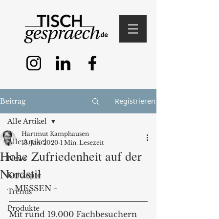
Registrieren
Beitrag
Alle Artikel
Hartmut Kamphausen
Alle Artikel
13. Jan. 2020
1 Min. Lesezeit
Hohe Zufriedenheit auf der
News
Nordstil
Konzepte
- MESSEN - 
Trends
Produkte
Mit rund 19.000 Fachbesuchern 