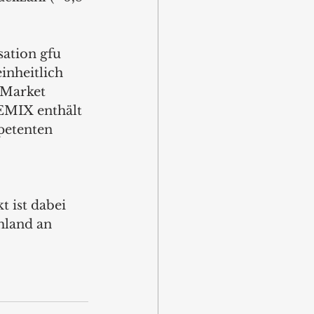
ation gfu 
nheitlich 
 Market 
EMIX enthält 
petenten 
 ist dabei 
hland an 