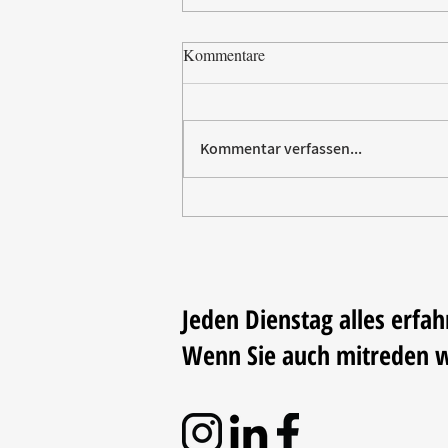
Kommentare
Kommentar verfassen...
Villeroy & Boch erhält SBTi-
Validierung für Net-Zero-Ziel
2050
Jeden Dienstag alles erfah
Wenn Sie auch mitreden 