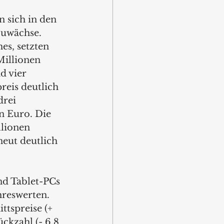
 sich in den 
Zuwächse. 
es, setzten 
illionen 
d vier 
reis deutlich 
rei 
n Euro. Die 
llionen 
eut deutlich 
nd Tablet-PCs 
hreswerten. 
tspreise (+ 
ckzahl (- 6,8 