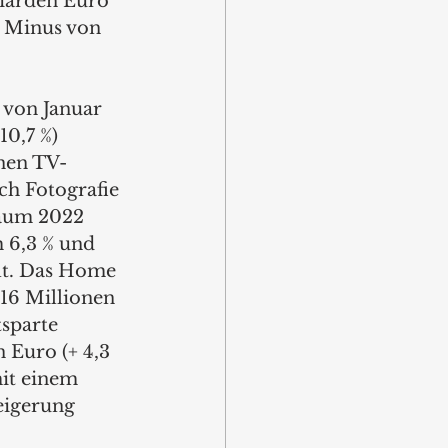
iarden Euro 
 Minus von 
 von Januar 
0,7 %) 
onen TV-
ch Fotografie 
raum 2022 
 6,3 % und 
lt. Das Home 
16 Millionen 
sparte 
Euro (+ 4,3 
it einem 
eigerung 