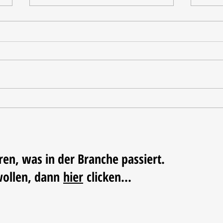
Ausgezeichnete Testergebnisse
Paw P
Backs
jetzt
ren, was in der Branche passiert.
wollen, dann
hier
clicken...