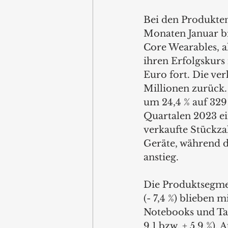
Bei den Produkten
Monaten Januar bi
Core Wearables, al
ihren Erfolgskurs
Euro fort. Die ver
Millionen zurück. 
um 24,4 % auf 329
Quartalen 2023 ei
verkaufte Stückzah
Geräte, während d
anstieg.
Die Produktsegmen
(- 7,4 %) blieben
Notebooks und Tab
9,1 bzw. + 5,9 %).