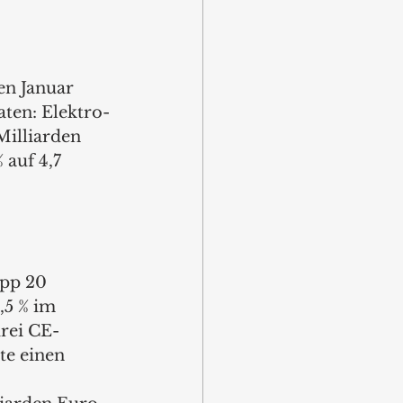
en Januar 
ten: Elektro-
Milliarden 
auf 4,7 
pp 20 
,5 % im 
drei CE-
te einen 
 