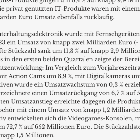
ns-Produkte gingen um 6,4 % auf knapp 9,9 Mill
e privat genutzten IT-Produkte waren mit einem
liarden Euro Umsatz ebenfalls rückläufig.
terhaltungselektronik wurde mit Fernsehgeräten
3 ein Umsatz von knapp zwei Milliarden Euro (- 1
ufte Stückzahl sank um 11,3 % auf knapp 2,9 Milli
s in den ersten beiden Quartalen zeigte der Berei
atzentwicklung: Im Vergleich zum Vorjahreszeit
mit Action Cams um 8,9 %, mit Digitalkameras um
tiven wurde ein Umsatzwachstum von 0,3 % erzie
zeichnete einen Umsatzrückgang von 6,7 % auf 5
ten Umsatzanstieg erreichte dagegen die Produkt
hör mit einem Umsatz von knapp 1,2 Milliarden 
itiv entwickelten sich die Videogames-Konsolen, m
72,7 % auf 652 Millionen Euro. Die Stückzahlst
knapp 1,5 Millionen.