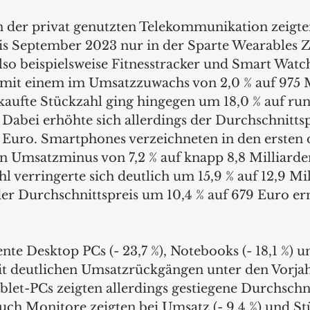
 der privat genutzten Telekommunikation zeigten
s September 2023 nur in der Sparte Wearables 
so beispielsweise Fitnesstracker und Smart Watch
 mit einem im Umsatzzuwachs von 2,0 % auf 975 M
kaufte Stückzahl ging hingegen um 18,0 % auf run
Dabei erhöhte sich allerdings der Durchschnittsp
 Euro. Smartphones verzeichneten in den ersten d
n Umsatzminus von 7,2 % auf knapp 8,8 Milliarde
l verringerte sich deutlich um 15,9 % auf 12,9 Mi
er Durchschnittspreis um 10,4 % auf 679 Euro ern
te Desktop PCs (- 23,7 %), Notebooks (- 18,1 %) u
 mit deutlichen Umsatzrückgängen unter den Vorja
let-PCs zeigten allerdings gestiegene Durchschnit
 Auch Monitore zeigten bei Umsatz (- 9,4 %) und Stü