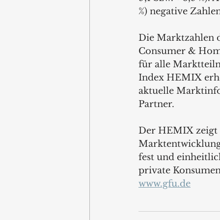
%) negative Zahlen
Die Marktzahlen 
Consumer & Home 
für alle Markttei
Index HEMIX erhob
aktuelle Marktinf
Partner.
Der HEMIX zeigt a
Marktentwicklung 
fest und einheitli
private Konsumen
www.gfu.de