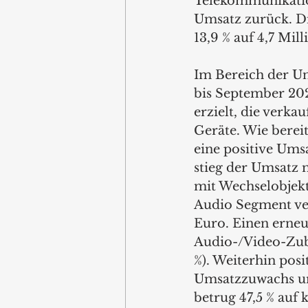
Telekommunikatio
Umsatz zurück. Di
13,9 % auf 4,7 Mil
Im Bereich der Un
bis September 202
erzielt, die verka
Geräte. Wie bereit
eine positive Ums
stieg der Umsatz 
mit Wechselobjek
Audio Segment ver
Euro. Einen erneu
Audio-/Video-Zube
%). Weiterhin pos
Umsatzzuwachs um 
betrug 47,5 % auf 