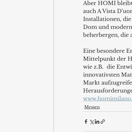
Aber HOMI bleibt 
auch A Vista D'u
Installationen, d
Dom und moderne
beherbergen, die 
Eine besondere E
Mittelpunkt der H
wie z.B.  die Entw
innovativsten Mat
Markt aufzugreif
Herausforderunge
www.homimilano
Messen