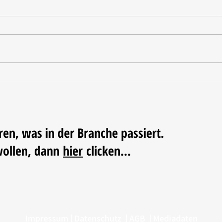
Nordstil Sommer zieht Bilanz
Nachh
der N
ren, was in der Branche passiert.
wollen, dann
hier
clicken...
Impressum
|
Datenschutz
|
AGB
|
Mediadaten