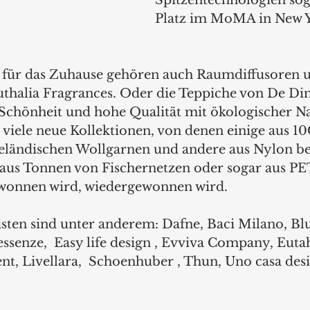
Spitzentechnologien sog
Platz im MoMA in New Y
 für das Zuhause gehören auch Raumdiffusoren 
thalia Fragrances. Oder die Teppiche von De Dim
 Schönheit und hohe Qualität mit ökologischer Na
 viele neue Kollektionen, von denen einige aus 10
eländischen Wollgarnen und andere aus Nylon be
aus Tonnen von Fischernetzen oder sogar aus PET
ewonnen wird, wiedergewonnen wird.
sten sind unter anderem: Dafne, Baci Milano, Blu
ssenze,  Easy life design , Evviva Company, Eutah
ent, Livellara,  Schoenhuber , Thun, Uno casa desi