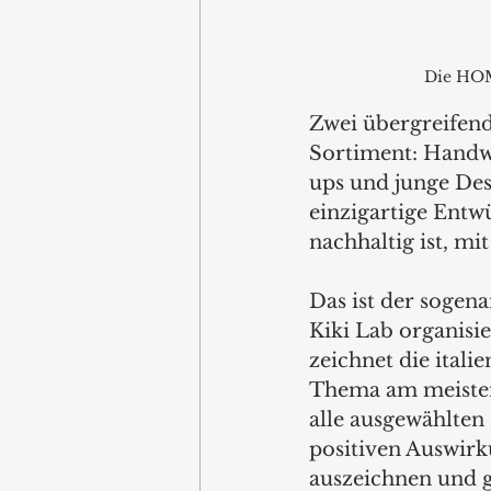
Die HOM
Zwei übergreifen
Sortiment: Handwe
ups und junge Des
einzigartige Entwü
nachhaltig ist, m
Das ist der sogen
Kiki Lab organisi
zeichnet die ital
Thema am meisten
alle ausgewählten 
positiven Auswirk
auszeichnen und g