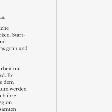
tt.
iche 
ken, Start-
und 
was grün und 
rbeit mit 
rd. Er 
ie dem 
aum werden 
ch ihre 
egion 
esamten 