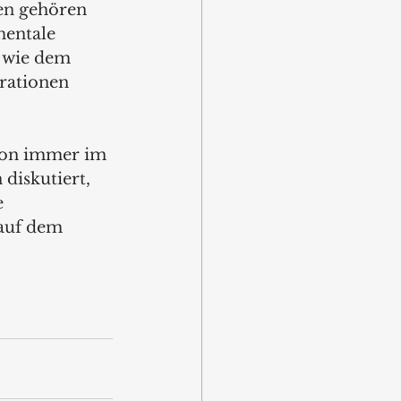
en gehören 
entale 
 wie dem 
ationen 
hon immer im 
iskutiert, 
e 
auf dem 