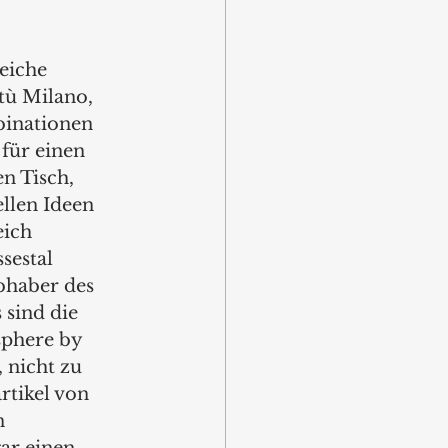
 
eiche 
tù Milano, 
inationen 
für einen 
n Tisch, 
llen Ideen 
ich 
sestal 
bhaber des 
sind die 
phere by 
 nicht zu 
rtikel von 
 