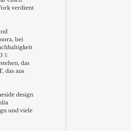
ar einen 
ork verdient 
und 
ora, bei 
chhaltigkeit 
0 % 
stehen, das 
, das aus 
eside design 
lia 
gn und viele 