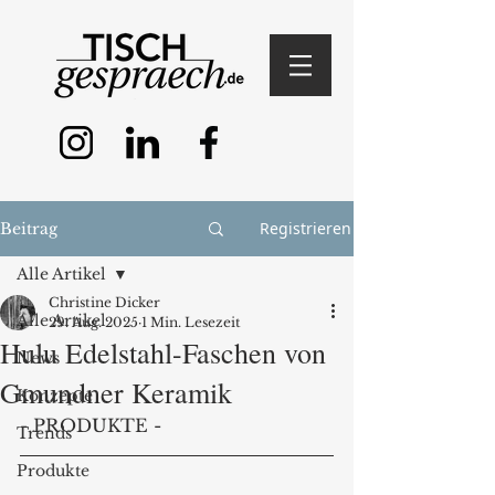
Registrieren
Beitrag
Alle Artikel
Christine Dicker
Alle Artikel
29. Aug. 2025
1 Min. Lesezeit
Hulu Edelstahl-Faschen von
News
Gmundner Keramik
Konzepte
- PRODUKTE -
Trends
Produkte