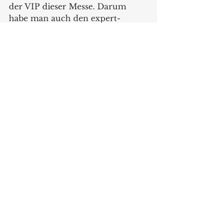
der VIP dieser Messe. Darum 
habe man auch den expert-
Gesamtvertriebsleiter Peter 
Zyprian ab Januar ins IFA-
Managment GmbH als 
Handelsbeauftragter geholt, der 
sich um die Kommunikation mit 
dem Handel kümmern werde.
www.ifa-berlin.com
Messen
Alle ansehen
Aktuelle Beiträge