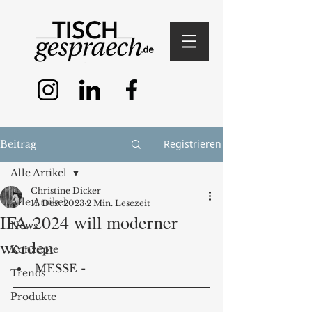
Registrieren
Beitrag
Alle Artikel
Christine Dicker
Alle Artikel
11. Dez. 2023
2 Min. Lesezeit
IFA 2024 will moderner
News
werden
Konzepte
MESSE - 
Trends
Produkte