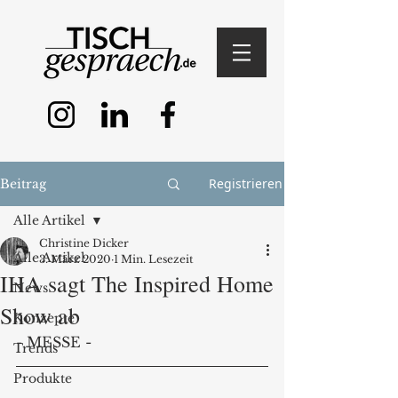
Registrieren
Beitrag
Alle Artikel
Christine Dicker
Alle Artikel
3. März 2020
1 Min. Lesezeit
IHA sagt The Inspired Home
News
Show ab
Konzepte
- MESSE - 
Trends
Produkte