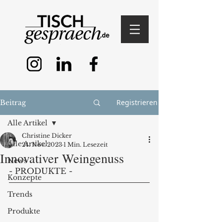
Registrieren
Beitrag
Alle Artikel
Christine Dicker
Alle Artikel
24. Nov. 2023
1 Min. Lesezeit
Innovativer Weingenuss
News
- PRODUKTE - 
Konzepte
Trends
Produkte