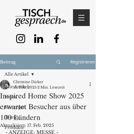
Registrieren
Beitrag
Alle Artikel
Christine Dicker
Alle Artikel
16. Feb. 2025
2 Min. Lesezeit
Inspired Home Show 2025
News
erwartet Besucher aus über
Konzepte
100 Ländern
Trends
Aktualisiert:
17. Feb. 2025
Produkte
- ANZEIGE: MESSE -