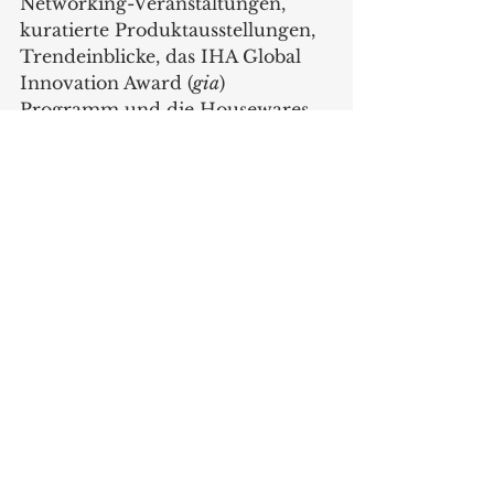
Networking-Veranstaltungen, 
kuratierte Produktausstellungen, 
Trendeinblicke, das IHA Global 
Innovation Award (
gia
) 
Programm und die Housewares 
Charity Foundation Gala, die der 
Breast Cancer Research 
Foundation und anderen 
wohltätigen Zwecken zugute 
kommt. Weitere Informationen 
über Aussteller, Marken und 
Produkte auf der Messe gibt es 
auf Connect 365, dem digitalen 
Marktplatz der IHA. Die Inhalte 
werden täglich aktualisiert und 
ergänzt, wobei alle Informationen 
kurz vor der Eröffnung der 
Messe am 2. März verfügbar sind.
TheInspiredHomeShow.com