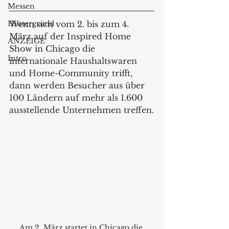
Messen
Hintergrund
Wenn sich vom 2. bis zum 4. 
März auf der Inspired Home 
ANZEIGE
Show in Chicago die 
Intro
internationale Haushaltswaren 
und Home-Community trifft, 
dann werden Besucher aus über 
100 Ländern auf mehr als 1.600 
ausstellende Unternehmen treffen.
Am 2. März startet in Chicago die 