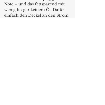
Note – und das fettsparend mit 
wenig bis gar keinem Öl. Dafür 
einfach den Deckel an den Strom 
anschließen, auf dem geöffneten 
und ausgeschalteten Cook4Me 
Multikocher aufsetzen, eines der 
vier vorinstallierten Programme 
(Frittieren, Grillen, Braten, 
Backen) über das intuitive digitale 
Display auswählen und starten – 
fertig. Den Rest erledigt das Gerät 
ganz von selbst. Dabei ist kein 
Vorheizen notwendig, was das 
Gerät zu einem schnellen und 
energieeffizienten Küchenhelfer 
macht.
Die vier Programme sorgen mit 