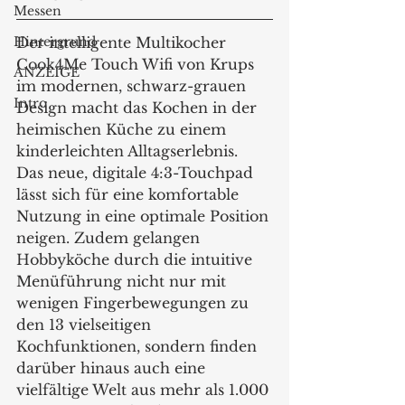
Messen
Hintergrund
Der intelligente Multikocher 
Cook4Me Touch Wifi von Krups 
ANZEIGE
im modernen, schwarz-grauen 
Intro
Design macht das Kochen in der 
heimischen Küche zu einem 
kinderleichten Alltagserlebnis. 
Das neue, digitale 4:3-Touchpad 
lässt sich für eine komfortable 
Nutzung in eine optimale Position 
neigen. Zudem gelangen 
Hobbyköche durch die intuitive 
Menüführung nicht nur mit 
wenigen Fingerbewegungen zu 
den 13 vielseitigen 
Kochfunktionen, sondern finden 
darüber hinaus auch eine 
vielfältige Welt aus mehr als 1.000 