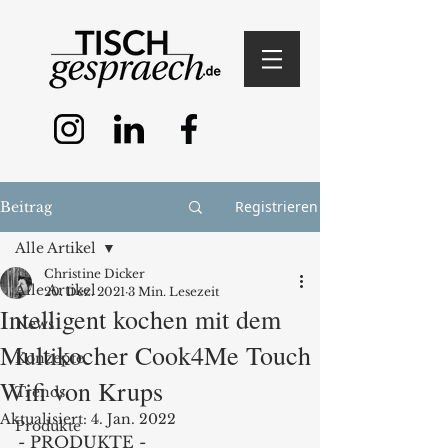
Registrieren
Beitrag
Alle Artikel
Christine Dicker
Alle Artikel
20. Dez. 2021
3 Min. Lesezeit
Intelligent kochen mit dem
News
Multikocher Cook4Me Touch
Konzepte
Wifi von Krups
Trends
Aktualisiert:
4. Jan. 2022
Produkte
- PRODUKTE -