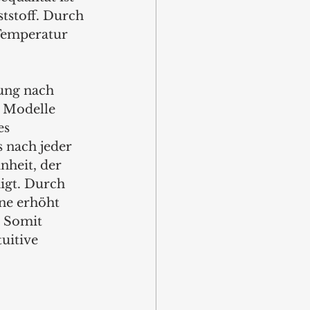
tstoff. Durch 
Temperatur 
ung nach 
 Modelle 
es 
 nach jeder 
heit, der 
igt. Durch 
ne erhöht 
 Somit 
uitive 