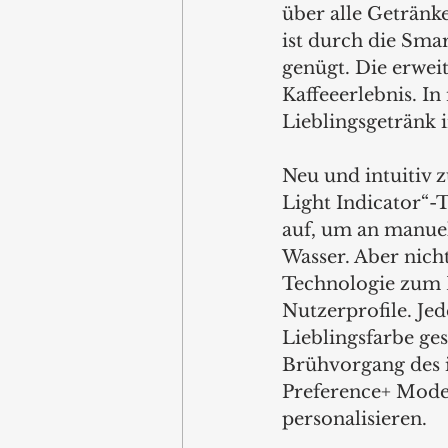
über alle Getränk
ist durch die Smar
genügt. Die erwei
Kaffeeerlebnis. I
Lieblingsgetränk 
Neu und intuitiv z
Light Indicator“-
auf, um an manuel
Wasser. Aber nich
Technologie zum E
Nutzerprofile. Jed
Lieblingsfarbe ge
Brühvorgang des i
Preference+ Modell
personalisieren. 