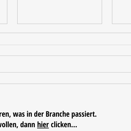
Tischdekoration mit Mehrwert:
Weihn
Stilvolle Akzente mit
LUM
LECHUZA-Pflanzgefäßen
ren, was in der Branche passiert.
wollen, dann
hier
clicken...