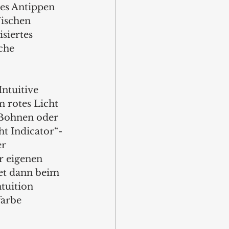
es Antippen 
Wischen 
siertes 
che 
ntuitive 
 rotes Licht 
 Bohnen oder 
ht Indicator“-
r 
r eigenen 
et dann beim 
tuition 
farbe 