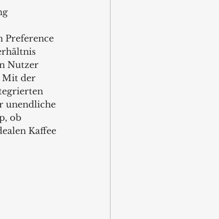
ng 
n Preference 
rhältnis 
n Nutzer 
 Mit der 
egrierten 
 unendliche 
p, ob 
ealen Kaffee 