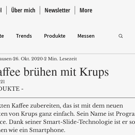
l
Über mich
Newsletter
More
te
Trends
Produkte
Messen
ausen
26. Okt. 2020
2 Min. Lesezeit
Intro
affee brühen mit Krups
021
DUKTE - 
kten Kaffee zubereiten, das ist mit dem neuen 
en von Krups ganz einfach. Sein Name ist Progr
ce. Dank seiner Smart-Slide-Technologie ist er so
en wie ein Smartphone.