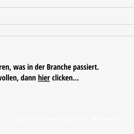
Tischdekoration mit Mehrwert:
Weihn
Stilvolle Akzente mit
LUM
LECHUZA-Pflanzgefäßen
ren, was in der Branche passiert.
wollen, dann
hier
clicken...
Impressum
|
Datenschutz
|
AGB
|
Mediadaten