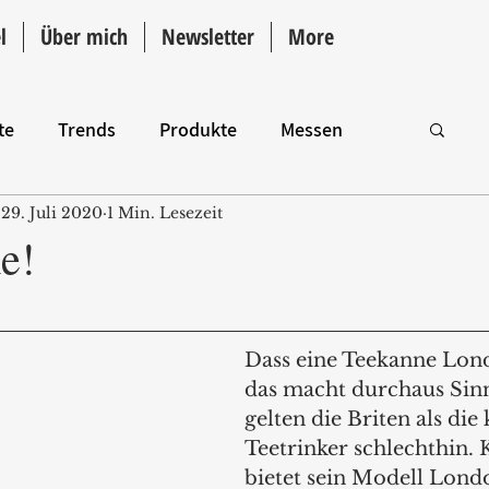
l
Über mich
Newsletter
More
te
Trends
Produkte
Messen
29. Juli 2020
1 Min. Lesezeit
Intro
me!
Dass eine Teekanne Lond
das macht durchaus Sinn
gelten die Briten als die 
Teetrinker schlechthin. 
bietet sein Modell Londo