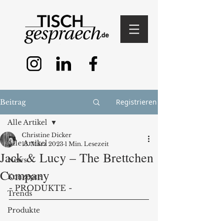
Registrieren
Beitrag
Alle Artikel
Christine Dicker
Alle Artikel
13. März 2023
1 Min. Lesezeit
Jack & Lucy – The Brettchen
News
Company
Konzepte
- PRODUKTE - 
Trends
Produkte