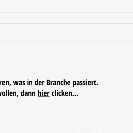
Tischdekoration mit Mehrwert:
Weihn
Stilvolle Akzente mit
LUM
LECHUZA-Pflanzgefäßen
ren, was in der Branche passiert.
wollen, dann
hier
clicken...