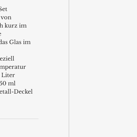
et 
 von 
h kurz im 
 
das Glas im 
ziell 
emperatur 
Liter 
50 ml 
etall-Deckel 