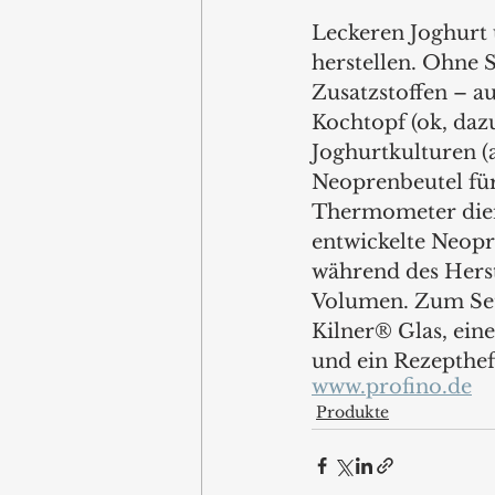
Leckeren Joghurt
herstellen. Ohne 
Zusatzstoffen – a
Kochtopf (ok, dazu
Joghurtkulturen (
Neoprenbeutel für 
Thermometer dient
entwickelte Neopr
während des Herste
Volumen. Zum Set 
Kilner® Glas, eine
und ein Rezeptheft
www.profino.de
Produkte