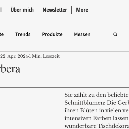
l
Über mich
Newsletter
More
te
Trends
Produkte
Messen
22. Apr. 2024
1 Min. Lesezeit
Intro
rbera
Sie zählt zu den beliebte
Schnittblumen: Die Gerb
ihren Blüten in vielen v
intensiven Farben lassen 
wunderbare Tischdekora