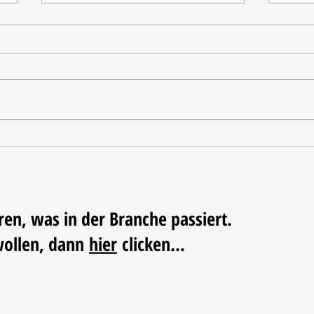
Tischdekoration mit Mehrwert:
Weihn
Stilvolle Akzente mit
LUM
LECHUZA-Pflanzgefäßen
ren, was in der Branche passiert.
wollen, dann
hier
clicken...