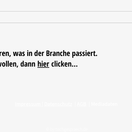
Tischdekoration mit Mehrwert:
Weihn
Stilvolle Akzente mit
LUM
LECHUZA-Pflanzgefäßen
ren, was in der Branche passiert.
wollen, dann
hier
clicken...
Impressum
|
Datenschutz
|
AGB
|
Mediadaten
© by
tischgespraech.de