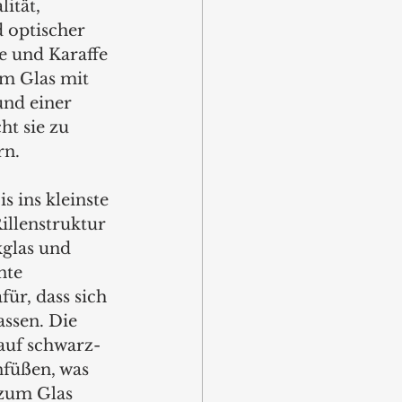
ität, 
 optischer 
e und Karaffe 
m Glas mit 
nd einer 
ht sie zu 
rn.
s ins kleinste 
illenstruktur 
glas und 
nte 
ür, dass sich 
assen. Die 
auf schwarz-
nfüßen, was 
zum Glas 