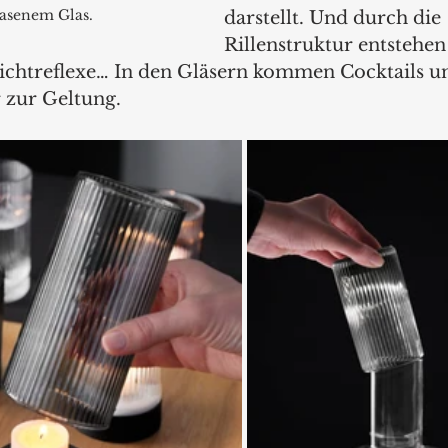
asenem Glas.
darstellt. Und durch die 
Rillenstruktur entstehen
chtreflexe… In den Gläsern kommen Cocktails un
 zur Geltung.